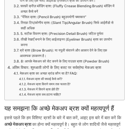
पाने के लिए एक फ्लैट आईशैडो एप्लिकेटर ब्रश का उपयोग करें।
फ़्लफ़ी क्रीज़ ब्लेंडिंग ब्रश: (Fluffy Crease Blending Brush) ब्लेंडिंग में
अच्छा कैसे बनें
“पेंसिल ब्रश: (Pencil Brush) बहुउपयोगी चमत्कार”
तिरछा टिप/कोणीय ब्रश: (Slant Tip/Angular Brush) सिर्फ आईशैडो से
कहीं अधिक
5. सटीक विवरण ब्रश: (Precision Detail Brush) जटिल पूर्णता
तीखी रेखाएँ बनाने के लिए आईलाइनर (Eyeliner Brush) ब्रश का उपयोग
करना
ब्रो ब्रश (Brow Brush): या स्पूली संवारने और आकार देने के लिए एक
आवश्यक उपकरण है।
8: आपके मेकअप को सेट करने के लिए पाउडर ब्रश (Powder Brush)
अंतिम विचार: शुरुआती लोगों के लिए बजट पर सर्वश्रेष्ठ मेकअप ब्रश
मेकअप ब्रश का अच्छा ब्रांड कौन सा है? FAQ:
मेकअप ब्रश की सफाई कैसे करें?
मेकअप ब्रश कितने समय तक चलता है?
मेकअप में कितने ब्रश होते हैं?
मेकअप ब्रश कब हटाना चाहिए?
यह समझना कि अच्छे मेकअप ब्रश क्यों महत्वपूर्ण हैं
इससे पहले कि हम विशिष्ट ब्रशों के बारे में बात करें, आइए इस बारे में बात करें कि
अच्छे मेकअप ब्रश
का होना क्यों महत्वपूर्ण है। बहुत से लोग शादियों जैसे महत्वपूर्ण