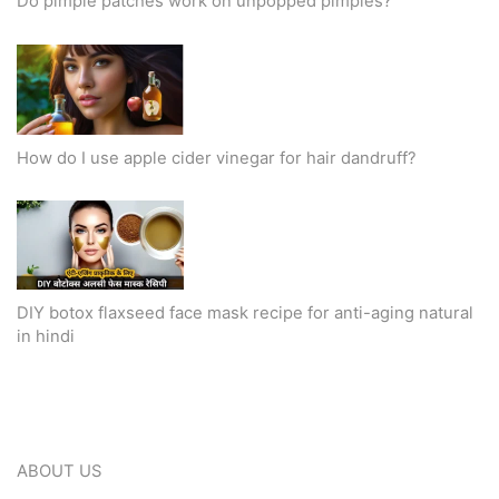
Do pimple patches work on unpopped pimples?
How do I use apple cider vinegar for hair dandruff?
DIY botox flaxseed face mask recipe for anti-aging natural
in hindi
ABOUT US