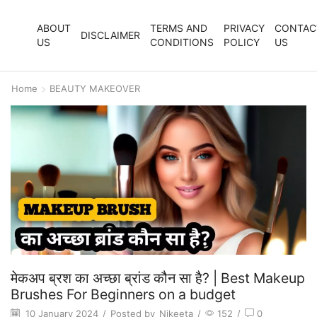
ABOUT
TERMS AND
PRIVACY
CONTAC
DISCLAIMER
US
CONDITIONS
POLICY
US
Home
BEAUTY MAKEOVER
मेकअप ब्रश का अच्छा ब्रांड कौन सा है? | Best Makeup
Brushes For Beginners on a budget
10 January 2024
/
Posted by
Nikeeta
/
152
/
0