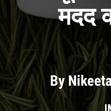
मदद 
By Nikeet
I