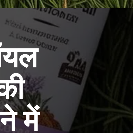
 ऑयल
की
े में