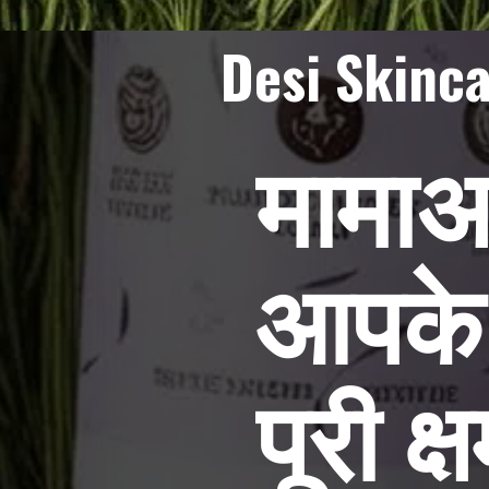
Desi Skinc
मामाअ
आपके 
पूरी क्